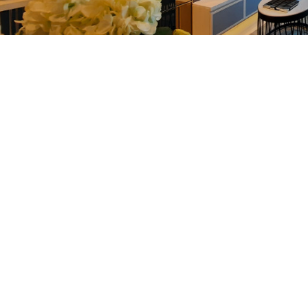
est Brochure
Request Br