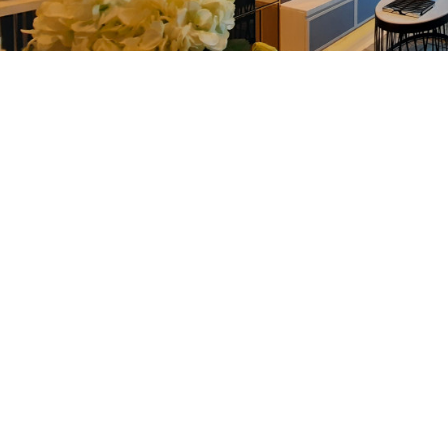
est Brochure
Request Br