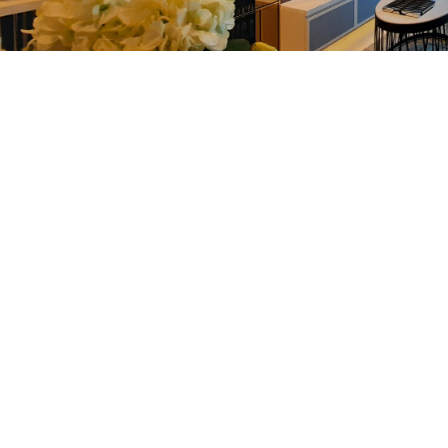
est Brochure
Request Br