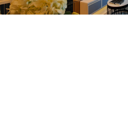
est Brochure
Request Br